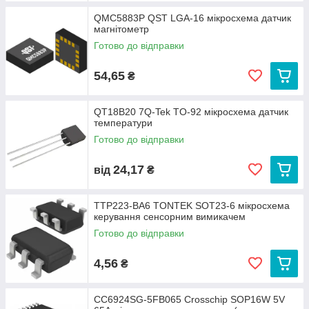
QMC5883P QST LGA-16 мікросхема датчик
магнітометр
Готово до відправки
54,65
₴
QT18B20 7Q-Tek TO-92 мікросхема датчик
температури
Готово до відправки
24,17
від
₴
TTP223-BA6 TONTEK SOT23-6 мікросхема
керування сенсорним вимикачем
Готово до відправки
4,56
₴
CC6924SG-5FB065 Crosschip SOP16W 5V