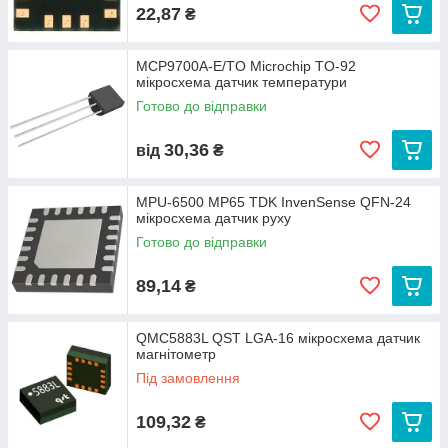
22,87
₴
MCP9700A-E/TO Microchip TO-92
мікросхема датчик температури
Готово до відправки
30,36
від
₴
MPU-6500 MP65 TDK InvenSense QFN-24
мікросхема датчик руху
Готово до відправки
89,14
₴
QMC5883L QST LGA-16 мікросхема датчик
магнітометр
Під замовлення
109,32
₴