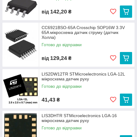
142,20
від
₴
CC6921BSO-65A Crosschip SOP16W 3.3V
65A мікросхема датчик струму (датчик
Холла)
Готово до відправки
129,24
від
₴
LIS2DW12TR STMicroelectronics LGA-12L
мікросхема датчик руху
Готово до відправки
41,43
₴
LIS3DHTR STMicroelectronics LGA-16
мікросхема датчик руху
Готово до відправки