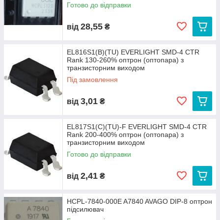
Готово до відправки
28,55
від
₴
EL816S1(B)(TU) EVERLIGHT SMD-4 CTR
Rank 130-260% оптрон (оптопара) з
транзисторним виходом
Під замовлення
3,01
від
₴
EL817S1(C)(TU)-F EVERLIGHT SMD-4 CTR
Rank 200-400% оптрон (оптопара) з
транзисторним виходом
Готово до відправки
2,41
від
₴
HCPL-7840-000E A7840 AVAGO DIP-8 оптрон
підсилювач