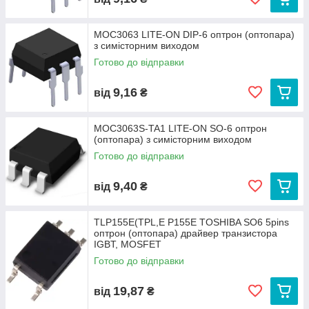
MOC3063 LITE-ON DIP-6 оптрон (оптопара)
з симісторним виходом
Готово до відправки
9,16
від
₴
MOC3063S-TA1 LITE-ON SO-6 оптрон
(оптопара) з симісторним виходом
Готово до відправки
9,40
від
₴
TLP155E(TPL,E P155E TOSHIBA SO6 5pins
оптрон (оптопара) драйвер транзистора
IGBT, MOSFET
Готово до відправки
19,87
від
₴