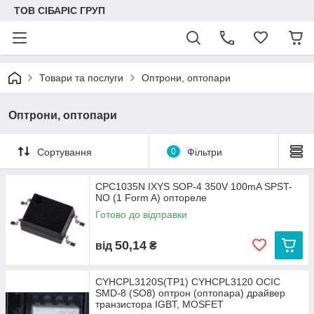
ТОВ СІБАРІС ГРУП
Товари та послуги
Оптрони, оптопари
Оптрони, оптопари
Сортування
0
Фільтри
CPC1035N IXYS SOP-4 350V 100mA SPST-
NO (1 Form A) оптореле
Готово до відправки
50,14
від
₴
CYHCPL3120S(TP1) CYHCPL3120 OCIC
SMD-8 (SO8) оптрон (оптопара) драйвер
транзистора IGBT, MOSFET