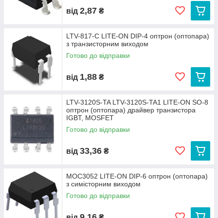
2,87
від
₴
LTV-817-C LITE-ON DIP-4 оптрон (оптопара)
з транзисторним виходом
Готово до відправки
1,88
від
₴
LTV-3120S-TA LTV-3120S-TA1 LITE-ON SO-8
оптрон (оптопара) драйвер транзистора
IGBT, MOSFET
Готово до відправки
33,36
від
₴
MOC3052 LITE-ON DIP-6 оптрон (оптопара)
з симісторним виходом
Готово до відправки
9,16
від
₴