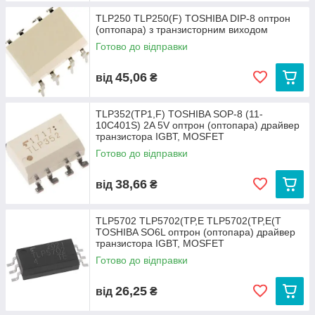
TLP250 TLP250(F) TOSHIBA DIP-8 оптрон
(оптопара) з транзисторним виходом
Готово до відправки
45,06
від
₴
TLP352(TP1,F) TOSHIBA SOP-8 (11-
10C401S) 2A 5V оптрон (оптопара) драйвер
транзистора IGBT, MOSFET
Готово до відправки
38,66
від
₴
TLP5702 TLP5702(TP,E TLP5702(TP,E(T
TOSHIBA SO6L оптрон (оптопара) драйвер
транзистора IGBT, MOSFET
Готово до відправки
26,25
від
₴