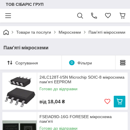
ТОВ СІБАРІС ГРУП
Товари та послуги
Мікросхеми
Пам'яті мікросхеми
Пам'яті мікросхеми
Сортування
0
Фільтри
24LC128T-I/SN Microchip SOIC-8 мікросхема
пам'яті EEPROM
Готово до відправки
18,04
від
₴
FSEIAD9D-16G FORESEE мікросхема
пам'яті
Готово до відправки