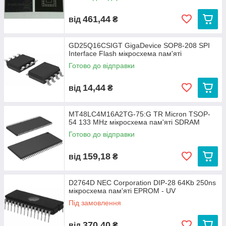
461,44
від
₴
GD25Q16CSIGT GigaDevice SOP8-208 SPI
Interface Flash мікросхема пам'яті
Готово до відправки
14,44
від
₴
MT48LC4M16A2TG-75:G TR Micron TSOP-
54 133 MHz мікросхема пам'яті SDRAM
Готово до відправки
159,18
від
₴
D2764D NEC Corporation DIP-28 64Kb 250ns
мікросхема пам'яті EPROM - UV
Під замовлення
370,40
від
₴