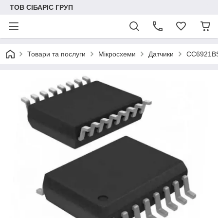
ТОВ СІБАРІС ГРУП
Товари та послуги
Мікросхеми
Датчики
CC6921BS