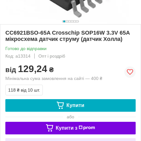
CC6921BSO-65A Crosschip SOP16W 3.3V 65A
мікросхема датчик струму (датчик Холла)
Готово до відправки
Код: a13314
Опт і роздріб
129,24
від
₴
Мінімальна сума замовлення на сайті — 400 ₴
118 ₴
від 10 шт.
Купити
або
Купити з