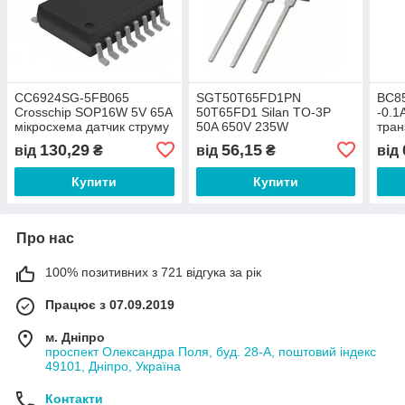
CC6924SG-5FB065
SGT50T65FD1PN
BC8
Crosschip SOP16W 5V 65A
50T65FD1 Silan TO-3P
-0.1
мікросхема датчик струму
50A 650V 235W
тран
(датчик Холла)
транзистор IGBT
PNP
130,29
56,15
від
₴
від
₴
від
Купити
Купити
Про нас
100% позитивних з 721 відгука за рік
Працює з 07.09.2019
м. Дніпро
проспект Олександра Поля, буд. 28-А, поштовий індекс
49101, Дніпро, Україна
Контакти