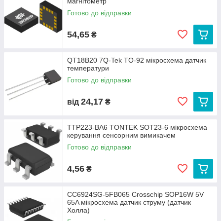
магнітометр
Готово до відправки
54,65
₴
QT18B20 7Q-Tek TO-92 мікросхема датчик
температури
Готово до відправки
24,17
від
₴
TTP223-BA6 TONTEK SOT23-6 мікросхема
керування сенсорним вимикачем
Готово до відправки
4,56
₴
CC6924SG-5FB065 Crosschip SOP16W 5V
65A мікросхема датчик струму (датчик
Холла)