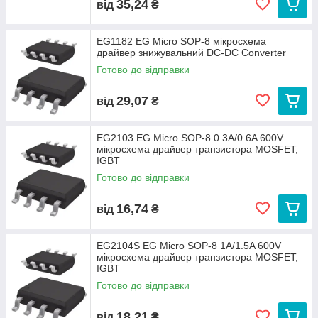
35,24
від
₴
EG1182 EG Micro SOP-8 мікросхема
драйвер знижувальний DC-DC Converter
Готово до відправки
29,07
від
₴
EG2103 EG Micro SOP-8 0.3A/0.6A 600V
мікросхема драйвер транзистора MOSFET,
IGBT
Готово до відправки
16,74
від
₴
EG2104S EG Micro SOP-8 1A/1.5A 600V
мікросхема драйвер транзистора MOSFET,
IGBT
Готово до відправки
18,21
від
₴