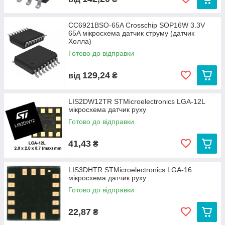
CC6921BSO-65A Crosschip SOP16W 3.3V
65A мікросхема датчик струму (датчик
Холла)
Готово до відправки
129,24
від
₴
LIS2DW12TR STMicroelectronics LGA-12L
мікросхема датчик руху
Готово до відправки
41,43
₴
LIS3DHTR STMicroelectronics LGA-16
мікросхема датчик руху
Готово до відправки
22,87
₴