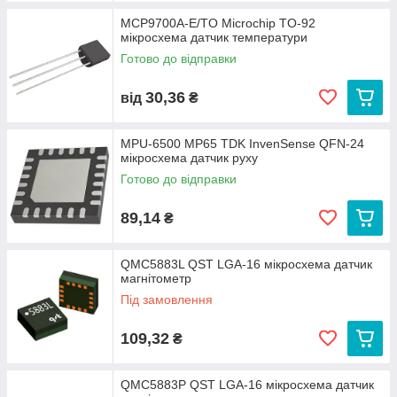
MCP9700A-E/TO Microchip TO-92
мікросхема датчик температури
Готово до відправки
30,36
від
₴
MPU-6500 MP65 TDK InvenSense QFN-24
мікросхема датчик руху
Готово до відправки
89,14
₴
QMC5883L QST LGA-16 мікросхема датчик
магнітометр
Під замовлення
109,32
₴
QMC5883P QST LGA-16 мікросхема датчик