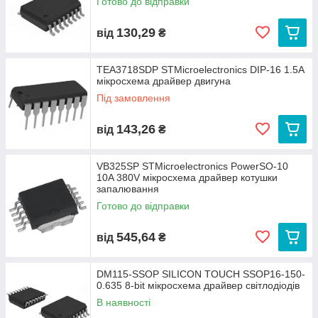
Готово до відправки
130,29
від
₴
TEA3718SDP STMicroelectronics DIP-16 1.5A
мікросхема драйвер двигуна
Під замовлення
143,26
від
₴
VB325SP STMicroelectronics PowerSO-10
10A 380V мікросхема драйвер котушки
запалювання
Готово до відправки
545,64
від
₴
DM115-SSOP SILICON TOUCH SSOP16-150-
0.635 8-bit мікросхема драйвер світлодіодів
В наявності