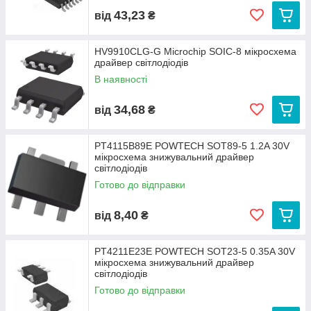
43,23
від
₴
HV9910CLG-G Microchip SOIC-8 мікросхема
драйвер світлодіодів
В наявності
34,68
від
₴
PT4115B89E POWTECH SOT89-5 1.2A 30V
мікросхема знижувальний драйвер
світлодіодів
Готово до відправки
8,40
від
₴
PT4211E23E POWTECH SOT23-5 0.35A 30V
мікросхема знижувальний драйвер
світлодіодів
Готово до відправки