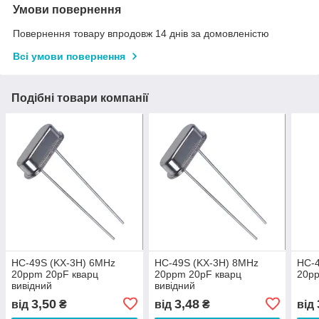
Умови повернення
Повернення товару впродовж 14 днів за домовленістю
Всі умови повернення
Подібні товари компанії
HC-49S (KX-3H) 6MHz
HC-49S (KX-3H) 8MHz
HC-
20ppm 20pF кварц
20ppm 20pF кварц
20pp
вивідний
вивідний
3,50
3,48
від
₴
від
₴
від