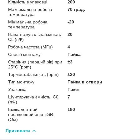
Кількість в упаковці
200
Максимальна робоча
70 град.
температура
Мінімальна робоча
-20
температура
Навантажувальна ємність
20
CL (пФ)
Робоча частота (МГц)
4
Спосіб монтажу
Пайка
Старіння (перший рік) при
±3
25°C (ppm)
Термостабільність (ppm)
±20
Тип монтажу
Пайка в отвори
Упаковка
Пакет
Шунтируюча ємність, С0
7
(пФ)
Еквівалентний
180
послідовний опір ESR
(Ом)
Приховати