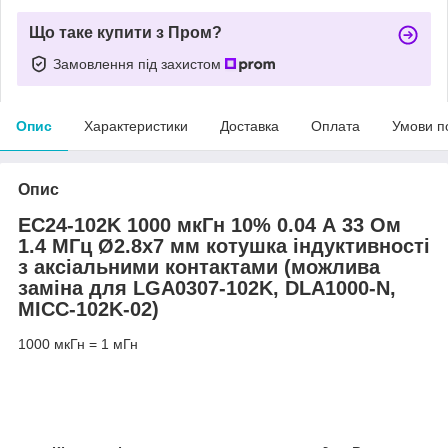
Що таке купити з Пром?
Замовлення під захистом
Опис
Характеристики
Доставка
Оплата
Умови п
Опис
EC24-102K 1000 мкГн 10% 0.04 А 33 Ом
1.4 МГц Ø2.8х7 мм котушка індуктивності
з аксіальними контактами (можлива
заміна для LGA0307-102K, DLA1000-N,
MICC-102K-02)
1000 мкГн = 1 мГн