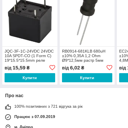
JQC-3F-1C-24VDC 24VDC
RB0914-681KLB 680uH
EC2
10A SPDT-CO (1 Form C)
±10% 0,35A 1,2 Ohm
±10
19*15.5*15.5mm реле
Ø9*12,5мм растр 5мм
4,8M
електромагнітне
дросель вивідний силовий
аксі
15,59
6,02
від
₴
від
₴
від
дротяний
Купити
Купити
Про нас
100% позитивних з 721 відгука за рік
Працює з 07.09.2019
м. Дніпро