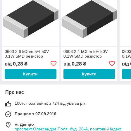
0603 3.6 kOhm 5% 50V
0603 2.4 kOhm 5% 50V
0603
0.1W SMD резистор
0.1W SMD резистор
0,1
0,28
0,28
від
₴
від
₴
від
Купити
Купити
Про нас
100% позитивних з 724 відгуків за рік
Працює з 07.09.2019
м. Дніпро
проспект Олександра Поля, буд. 28-А, поштовий індекс