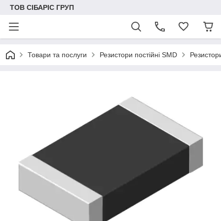
ТОВ СІБАРІС ГРУП
Товари та послуги
Резистори постійні SMD
Резистор