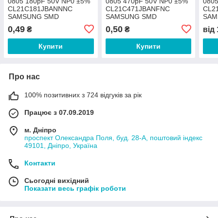
0805 180pF 50V NP0 ±5%
0805 470pF 50V NP0 ±5%
0805
CL21C181JBANNNC
CL21C471JBANFNC
CL2
SAMSUNG SMD
SAMSUNG SMD
SAM
конденсатор керамічний
конденсатор керамічний
конд
0,49
0,50
₴
₴
від
Купити
Купити
Про нас
100% позитивних з 724 відгуків за рік
Працює з 07.09.2019
м. Дніпро
проспект Олександра Поля, буд. 28-А, поштовий індекс
49101, Дніпро, Україна
Контакти
Сьогодні вихідний
Показати весь графік роботи