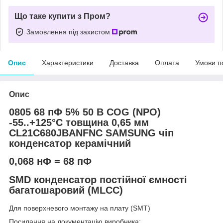
Що таке купити з Пром?
Замовлення під захистом
Опис
Характеристики
Доставка
Оплата
Умови п
Опис
0805 68 пФ 5% 50 В COG (NPO)
-55..+125°C товщина 0,65 мм
CL21C680JBANFNC SAMSUNG чіп
конденсатор керамічний
0,068 нФ = 68 пФ
SMD конденсатор постійної ємності
багатошаровий (MLCC)
Для поверхневого монтажу на плату (SMT)
Посилання на документацію виробника: