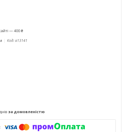
айті — 400 ₴
ом
Код:
a13141
днів
за домовленістю