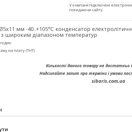
У компанії підключені електронн
покидаючи сайту.
 Ø5х11 мм -40..+105°C конденсатор електролітич
 з широким діапазоном температур
 годин
ажу на плату (THT)
Кількості даного товару не достатньо 
Надсилайте запит про терміни i умови пос
sibaris.com.ua
И
ути