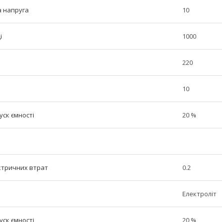
 напруга
10
і
1000
220
10
ск ємності
20 %
ектричних втрат
0.2
Електроліт
ск ємності
20 %