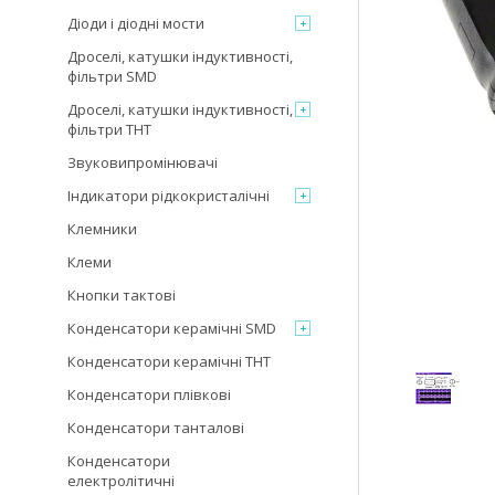
Діоди і діодні мости
Дроселі, катушки індуктивності,
фільтри SMD
Дроселі, катушки індуктивності,
фільтри THT
Звуковипромінювачі
Індикатори рідкокристалічні
Клемники
Клеми
Кнопки тактові
Конденсатори керамічні SMD
Конденсатори керамічні THT
Конденсатори плівкові
Конденсатори танталові
Конденсатори
електролітичні