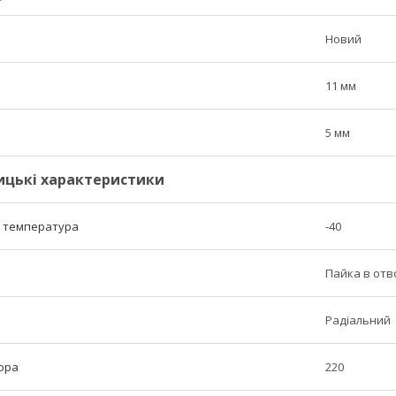
Новий
11 мм
5 мм
ицькі характеристики
а температура
-40
Пайка в отв
Радіальний
ора
220