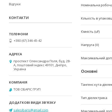
Відгуки
Номінальна робоча
КОНТАКТИ
Кількість в упаковц
Ємність (uF)
+380 (67) 346-45-42
Напруга (V)
Максимальний допу
проспект Олександра Поля, буд. 28-
А, поштовий індекс 49101, Дніпро,
Україна
Основні
Тангенс кута діел
ТОВ СІБАРІС ГРУП
Тип діелектрика
salesibaris@gmail.com
Максимальний допу