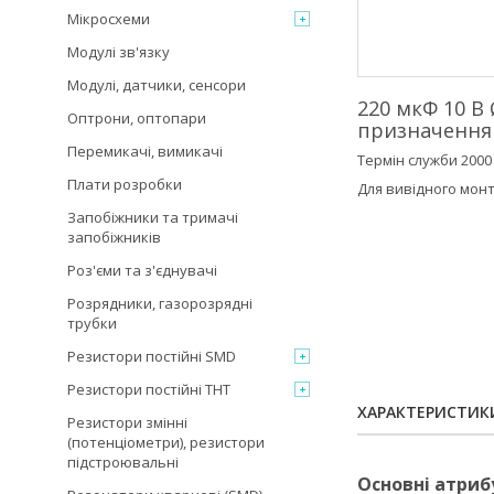
Мікросхеми
Модулі зв'язку
Модулі, датчики, сенсори
220 мкФ 10 В
Оптрони, оптопари
призначення
Перемикачі, вимикачі
Термін служби 2000
Плати розробки
Для вивідного монт
Запобіжники та тримачі
запобіжників
Роз'єми та з'єднувачі
Розрядники, газорозрядні
трубки
Резистори постійні SMD
Резистори постійні THT
ХАРАКТЕРИСТИК
Резистори змінні
(потенціометри), резистори
підстроювальні
Основні атриб