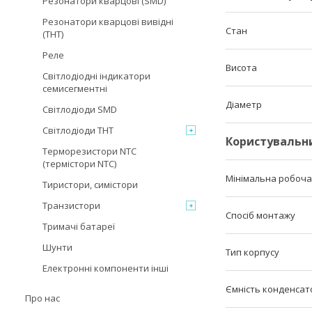
Резонатори кварцові (SMD)
Резонатори кварцові вивідні
Стан
(THT)
Реле
Висота
Світлодіодні індикатори
семисегментні
Діаметр
Світлодіоди SMD
Світлодіоди THT
Користувальн
Терморезистори NTC
(термістори NTC)
Мінімальна робоч
Тиристори, симістори
Транзистори
Спосіб монтажу
Тримачі батареї
Шунти
Тип корпусу
Електронні компоненти інші
Ємність конденсат
Про нас