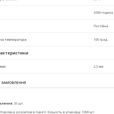
2000 година
Постійна
ча температура
105 град.
рактеристики
нями
2.5 мм
Я ЗАМОВЛЕННЯ
влення:
35 шт.
паковка: розсипом в пакеті. Кiлькiсть в упаковцi: 1000 шт.