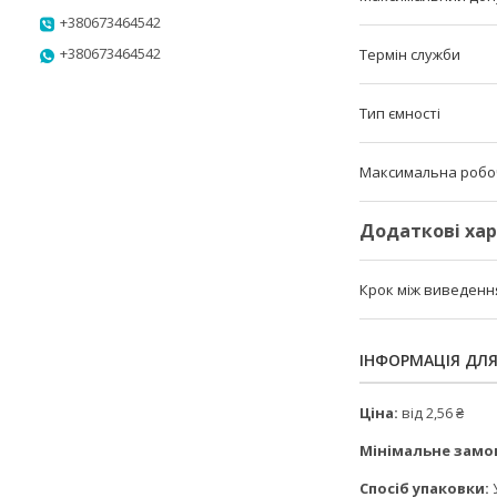
+380673464542
+380673464542
Термін служби
Тип ємності
Максимальна робо
Додаткові ха
Крок між виведен
ІНФОРМАЦІЯ ДЛ
Ціна:
від 2,56 ₴
Мінімальне замо
Спосіб упаковки:
У