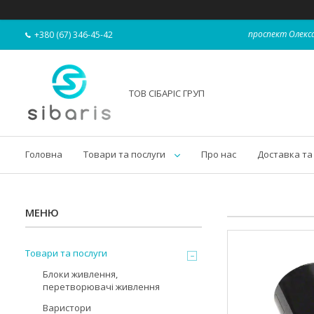
проспект Олекса
+380 (67) 346-45-42
ТОВ СІБАРІС ГРУП
Головна
Товари та послуги
Про нас
Доставка та
Товари та послуги
Блоки живлення,
перетворювачі живлення
Варистори