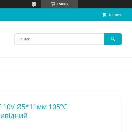
Кошик
Кошик
F 10V Ø5*11мм 105°C
вивідний