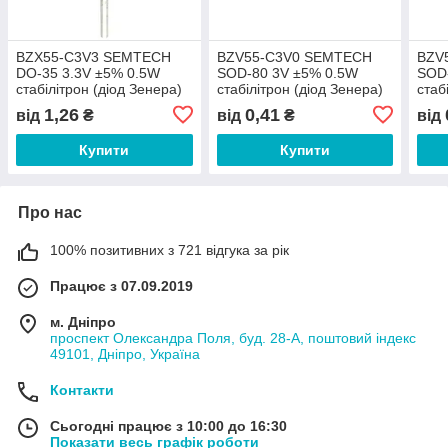
BZX55-C3V3 SEMTECH
BZV55-C3V0 SEMTECH
BZV
DO-35 3.3V ±5% 0.5W
SOD-80 3V ±5% 0.5W
SOD-
стабілітрон (діод Зенера)
стабілітрон (діод Зенера)
стаб
1,26
0,41
від
₴
від
₴
від
Купити
Купити
Про нас
100% позитивних з 721 відгука за рік
Працює з 07.09.2019
м. Дніпро
проспект Олександра Поля, буд. 28-А, поштовий індекс
49101, Дніпро, Україна
Контакти
Сьогодні працює з 10:00 до 16:30
Показати весь графік роботи