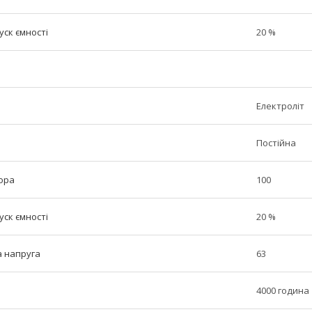
ск ємності
20 %
Електроліт
Постійна
ора
100
ск ємності
20 %
 напруга
63
4000 година