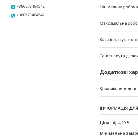
+380673464542
Мінімальна робоч
+380673464542
Максимальна робо
Кількість в упаковц
Тангенс кута діел
Додаткові ха
Крок між виведен
ІНФОРМАЦІЯ ДЛ
Ціна:
від 4,19 ₴
Мінімальне замо