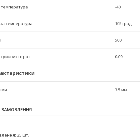
а температура
-40
ча температура
105 град.
і
500
ектричних втрат
0.09
рактеристики
нями
3.5 мм
Я ЗАМОВЛЕННЯ
влення:
25 шт.