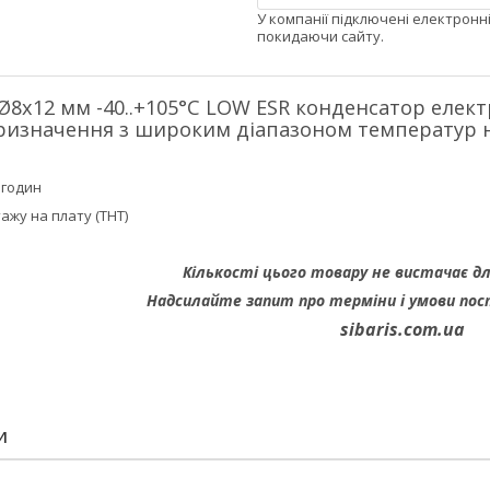
У компанії підключені електронн
покидаючи сайту.
 Ø8х12 мм -40..+105°C LOW ESR конденсатор еле
ризначення з широким діапазоном температур 
 годин
ажу на плату (THT)
Кількості цього товару не вистачає д
Надсилайте запит про терміни i умови пос
sibaris.com.ua
И