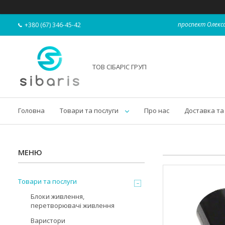
проспект Олекса
+380 (67) 346-45-42
ТОВ СІБАРІС ГРУП
Головна
Товари та послуги
Про нас
Доставка та
Товари та послуги
Блоки живлення,
перетворювачі живлення
Варистори