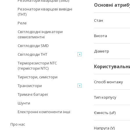
Резонатори кварцові (SMD)
Основні атриб
Резонатори кварцові вивідні
(THT)
Стан
Реле
Світлодіодні індикатори
Висота
семисегментні
Світлодіоди SMD
Діаметр
Світлодіоди THT
Терморезистори NTC
Користувальн
(термістори NTC)
Тиристори, симістори
Спосіб монтажу
Транзистори
Тримачі батареї
Тип корпусу
Шунти
Електронні компоненти інші
Ємність (uF)
Про нас
Напруга (V)