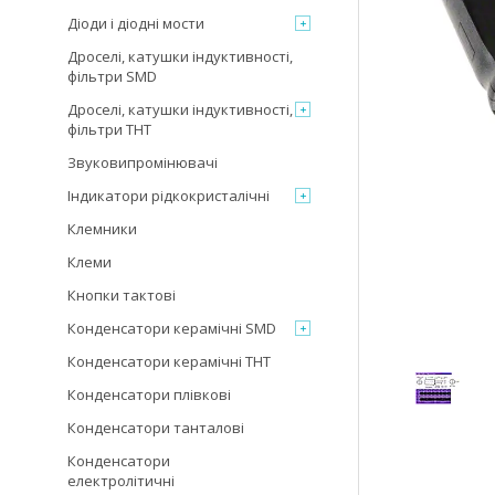
Діоди і діодні мости
Дроселі, катушки індуктивності,
фільтри SMD
Дроселі, катушки індуктивності,
фільтри THT
Звуковипромінювачі
Індикатори рідкокристалічні
Клемники
Клеми
Кнопки тактові
Конденсатори керамічні SMD
Конденсатори керамічні THT
Конденсатори плівкові
Конденсатори танталові
Конденсатори
електролітичні