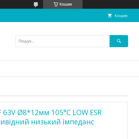
Кошик
Кошик
F 63V Ø8*12мм 105°C LOW ESR
вивідний низький імпеданс