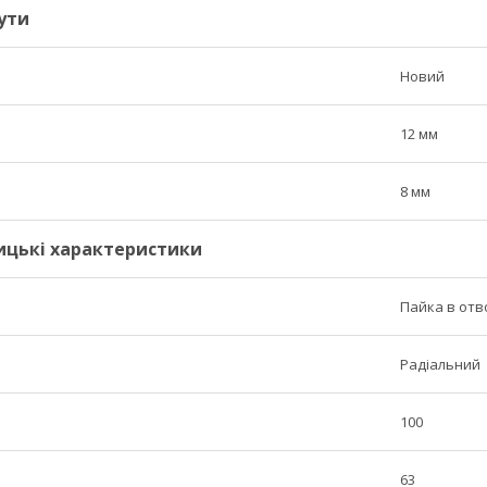
ути
Новий
12 мм
8 мм
ицькі характеристики
Пайка в отв
Радіальний
100
63