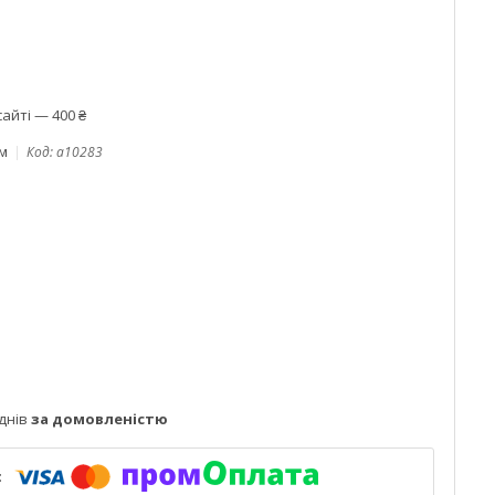
айті — 400 ₴
ом
Код:
a10283
днів
за домовленістю