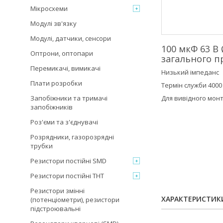
Мікросхеми
Модулі зв'язку
Модулі, датчики, сенсори
100 мкФ 63 В
Оптрони, оптопари
загального п
Перемикачі, вимикачі
Низький імпеданс
Плати розробки
Термін служби 4000
Запобіжники та тримачі
Для вивідного монт
запобіжників
Роз'єми та з'єднувачі
Розрядники, газорозрядні
трубки
Резистори постійні SMD
Резистори постійні THT
Резистори змінні
ХАРАКТЕРИСТИК
(потенціометри), резистори
підстроювальні