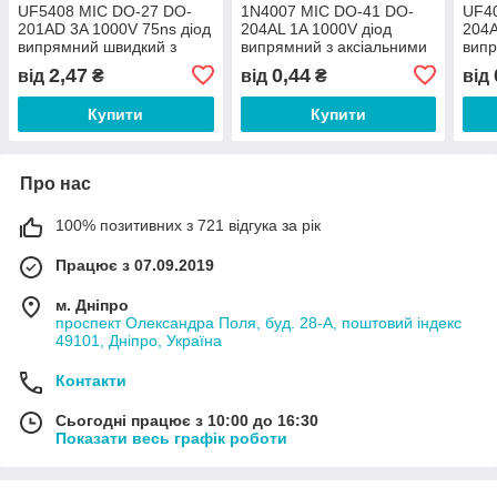
UF5408 MIC DO-27 DO-
1N4007 MIC DO-41 DO-
UF4
201AD 3A 1000V 75ns діод
204AL 1A 1000V діод
204A
випрямний швидкий з
випрямний з аксіальними
випр
аксіальними контактами
контактами
з ак
2,47
0,44
від
₴
від
₴
від
Купити
Купити
Про нас
100% позитивних з 721 відгука за рік
Працює з 07.09.2019
м. Дніпро
проспект Олександра Поля, буд. 28-А, поштовий індекс
49101, Дніпро, Україна
Контакти
Сьогодні працює з 10:00 до 16:30
Показати весь графік роботи