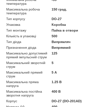
температура
Максимальна робоча
150 град.
температура
Тип корпусу
DO-27
Упаковка
Коробка
Тип монтажу
Пайка в отвори
Кількість в упаковці
500
Тип діода
Випрямляч
Призначення діода
Випрямний
Максимально допустимий
125
прямий імпульсний струм
Максимальний зворотній
5
струм
Максимальний прямий
5 А
струм
Максимальна пряма
1.25 В
напруга
Максимальна постійна
400 В
зворотня напруга
Корпус
DO-27 (DO-201AD)
Напруга (V)
400