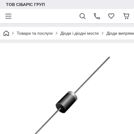
ТОВ СІБАРІС ГРУП
Товари та послуги
Діоди і діодні мости
Діоди випрямн