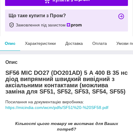
Що таке купити з Пром?
Замовлення під захистом
Опис
Характеристики
Доставка
Оплата
Умови п
Опис
SF56 MIC DO27 (DO201AD) 5 А 400 В 35 нс
діод випрямний швидкий вивідний з
аксіальними контактами (можлива
заміна для SF51, SF52, SF53, SF54, SF55)
Посилання на документацію виробника:
https://micindia.com/wcm/pdfs/SF51%20-%20SF58.pdf
Кількості цього товару не вистачає для Ваших
потреб?