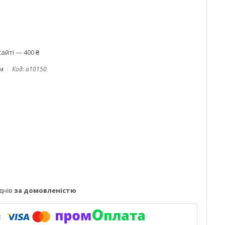
айті — 400 ₴
ом
Код:
a10150
днів
за домовленістю