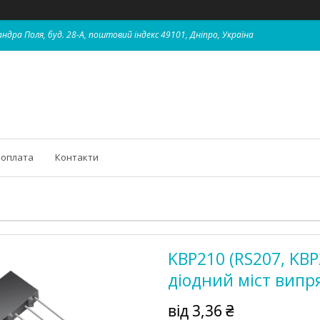
ндра Поля, буд. 28-А, поштовий індекс 49101, Дніпро, Україна
 оплата
Контакти
KBP210 (RS207, KBP
діодний міст вип
від
3,36 ₴