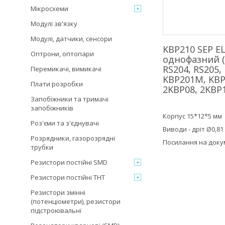
Мікросхеми
Модулі зв'язку
Модулі, датчики, сенсори
KBP210 SEP E
Оптрони, оптопари
однофазний (м
RS204, RS205,
Перемикачі, вимикачі
KBP201M, KBP
Плати розробки
2KBP08, 2KBP
Запобіжники та тримачі
запобіжників
Корпус 15*12*5 мм
Роз'єми та з'єднувачі
Виводи - дріт Ø0,81
Розрядники, газорозрядні
Посилання на доку
трубки
Резистори постійні SMD
Резистори постійні THT
Резистори змінні
(потенціометри), резистори
підстроювальні