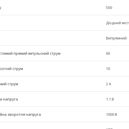
і
500
Діодний міст
а
Випрямний
тимий прямий імпульсний струм
60
отній струм
10
мий струм
2 А
а напруга
1.1 В
йна зворотня напруга
1000 В