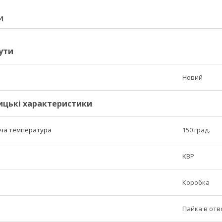
И
ути
Новий
ицькі характеристики
ча температура
150 град.
KBP
Коробка
Пайка в отв