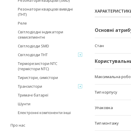
Резонатори кварцові (SMD)
Резонатори кварцові вивідні
ХАРАКТЕРИСТИК
(THT)
Реле
Основні атриб
Світлодіодні індикатори
семисегментні
Стан
Світлодіоди SMD
Світлодіоди THT
Користувальн
Терморезистори NTC
(термістори NTC)
Максимальна робо
Тиристори, симістори
Транзистори
Тип корпусу
Тримачі батареї
Шунти
Упаковка
Електронні компоненти інші
Тип монтажу
Про нас