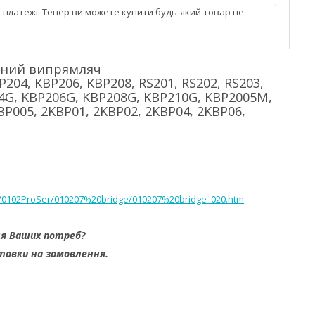
і платежі. Тепер ви можете купити будь-який товар не
одний випрямляч
04, KBP206, KBP208, RS201, RS202, RS203,
04G, KBP206G, KBP208G, KBP210G, KBP2005M,
005, 2KBP01, 2KBP02, 2KBP04, 2KBP06,
h/0102ProSer/010207%20bridge/010207%20bridge_020.htm
ля Ваших потреб?
тавки на замовлення.