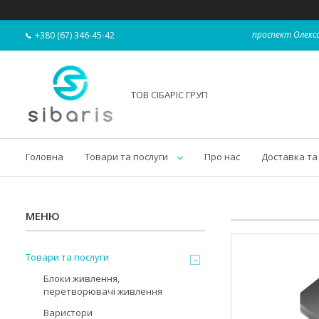
проспект Олекса
+380 (67) 346-45-42
ТОВ СІБАРІС ГРУП
Головна
Товари та послуги
Про нас
Доставка та
Товари та послуги
Блоки живлення,
перетворювачі живлення
Варистори