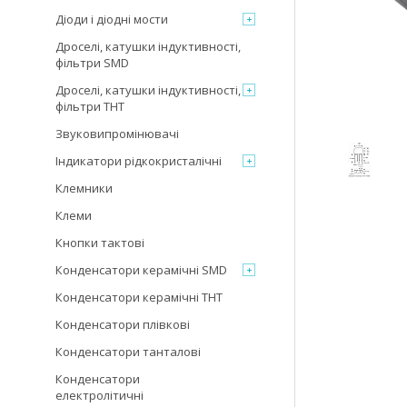
Діоди і діодні мости
Дроселі, катушки індуктивності,
фільтри SMD
Дроселі, катушки індуктивності,
фільтри THT
Звуковипромінювачі
Індикатори рідкокристалічні
Клемники
Клеми
Кнопки тактові
Конденсатори керамічні SMD
Конденсатори керамічні THT
Конденсатори плівкові
Конденсатори танталові
Конденсатори
електролітичні