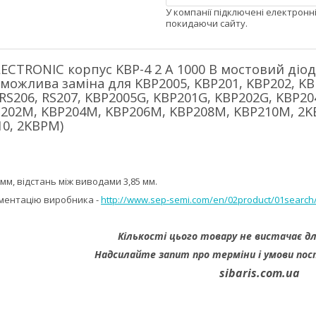
У компанії підключені електронн
покидаючи сайту.
LECTRONIC корпус KBP-4 2 А 1000 В мостовий дi
ожлива замiна для KBP2005, KBP201, KBP202, KBP2
 RS206, RS207, KBP2005G, KBP201G, KBP202G, KBP2
202M, KBP204M, KBP206M, KBP208M, KBP210M, 2KBP
10, 2KBPM)
 мм, вiдстань мiж виводами 3,85 мм.
ментацію виробника -
http://www.sep-semi.com/en/02product/01searc
Кількості цього товару не вистачає д
Надсилайте запит про терміни i умови пос
sibaris.com.ua